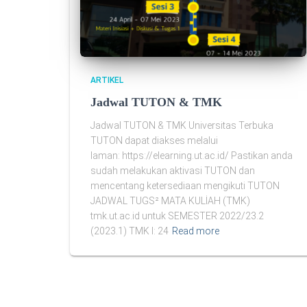
ARTIKEL
Jadwal TUTON & TMK
Jadwal TUTON & TMK Universitas Terbuka
TUTON dapat diakses melalui
laman: https://elearning.ut.ac.id/ Pastikan anda
sudah melakukan aktivasi TUTON dan
mencentang ketersediaan mengikuti TUTON
JADWAL TUGS² MATA KULİAH (TMK)
tmk.ut.ac.id untuk SEMESTER 2022/23.2
(2023.1) TMK I: 24
Read more