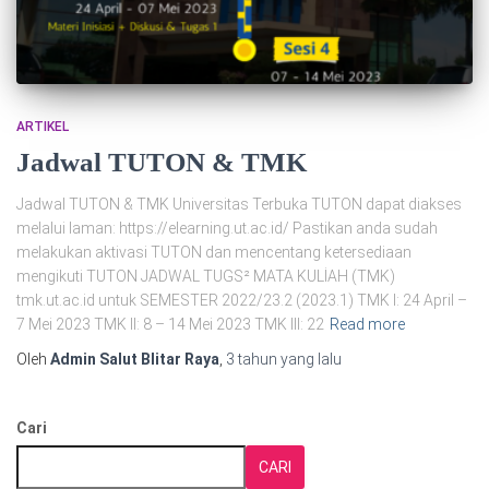
ARTIKEL
Jadwal TUTON & TMK
Jadwal TUTON & TMK Universitas Terbuka TUTON dapat diakses
melalui laman: https://elearning.ut.ac.id/ Pastikan anda sudah
melakukan aktivasi TUTON dan mencentang ketersediaan
mengikuti TUTON JADWAL TUGS² MATA KULİAH (TMK)
tmk.ut.ac.id untuk SEMESTER 2022/23.2 (2023.1) TMK I: 24 April –
7 Mei 2023 TMK II: 8 – 14 Mei 2023 TMK III: 22
Read more
Oleh
Admin Salut Blitar Raya
,
3 tahun
yang lalu
Cari
CARI