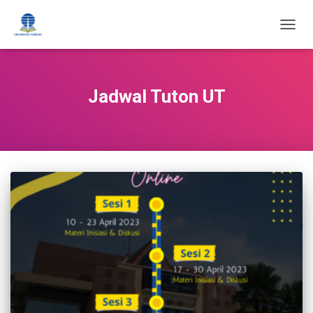
TOGG
NAVIG
Jadwal Tuton UT